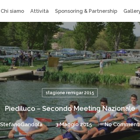
Chi siamo
Attività
Sponsoring & Partnership
Galler
stagione remigar 2015
Piediluco – Secondo Meeting Nazionale
StefanoGandola
3 Maggio 2015
No Comment