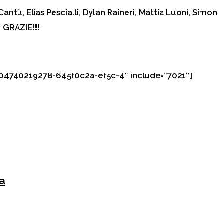
antù, Elias Pescialli, Dylan Raineri, Mattia Luoni, Simo
 GRAZIE!!!!
1504740219278-645f0c2a-ef5c-4″ include=”7021″]
a