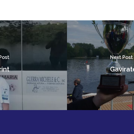
Post
Next Post
int
Gavirat