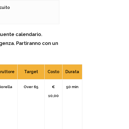
rcuito
eguente calendario.
igenza. Partiranno con un
truttore
Target
Costo
Durata
iorella
Over 65
€
50 min
10,00