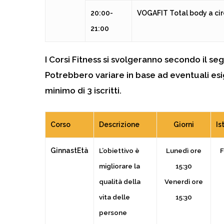
20:00-
VOGAFIT
Total body a ci
21:00
I Corsi Fitness si svolgeranno secondo il s
Potrebbero variare in base ad eventuali es
minimo di 3 iscritti.
Corso
Descrizione
Giorni
Is
GinnastEtà
L’obiettivo è
Lunedì
ore
F
migliorare la
15:30
qualità della
Venerdì
ore
vita delle
15:30
persone