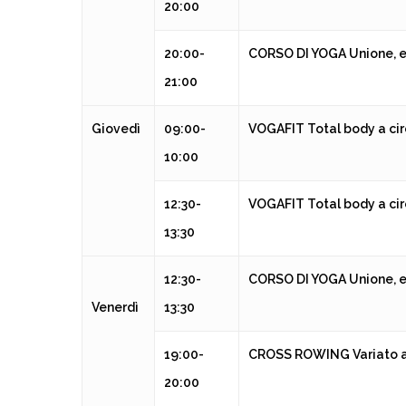
20:00
20:00-
CORSO DI YOGA
Unione, 
21:00
Giovedì
09:00-
VOGAFIT
Total body a ci
10:00
Hit enter to search or ESC to close
12:30-
VOGAFIT
Total body a ci
13:30
12:30-
CORSO DI YOGA
Unione, 
Venerdì
13:30
19:00-
CROSS ROWING
Variato 
20:00