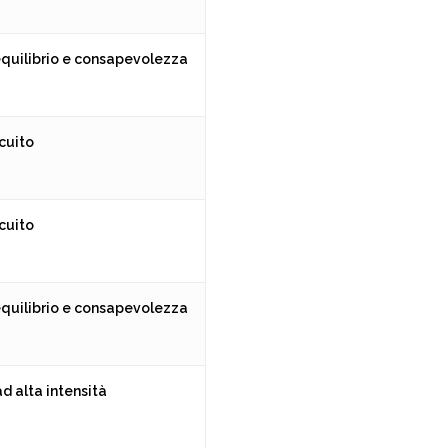
equilibrio e consapevolezza
rcuito
rcuito
equilibrio e consapevolezza
ad alta intensità