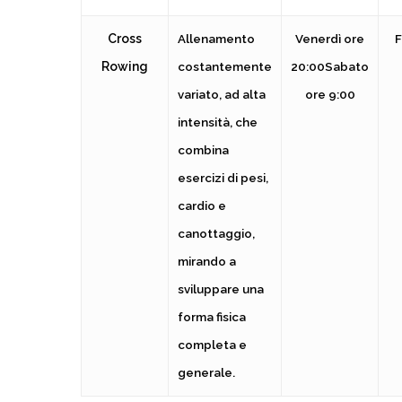
Cross
Allenamento
Venerdì
ore
F
Rowing
costantemente
20:00
Sabato
variato, ad alta
ore 9:00
intensità, che
combina
esercizi di pesi,
cardio e
canottaggio,
mirando a
sviluppare una
forma fisica
completa e
generale.