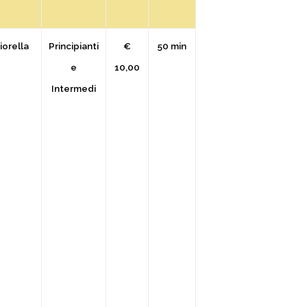
iorella
Principianti
€
50 min
e
10,00
Intermedi