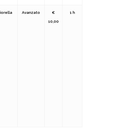
iorella
Avanzato
€
1 h
10,00