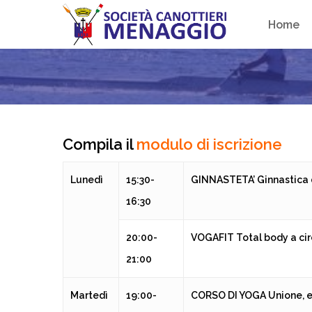
Skip
Home
to
main
content
Compila il
modulo di iscrizione
Lunedì
15:30-
GINNASTETA’
Ginnastica
16:30
20:00-
VOGAFIT
Total body a ci
21:00
Martedì
19:00-
CORSO DI YOGA
Unione, 