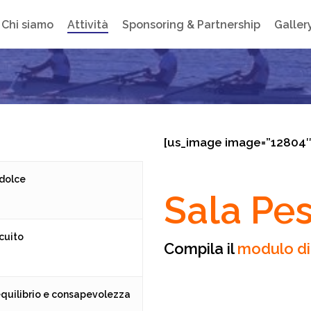
Chi siamo
Attività
Sponsoring & Partnership
Galler
[us_image image=”12804″
 dolce
Sala Pes
rcuito
Compila il
modulo di 
equilibrio e consapevolezza