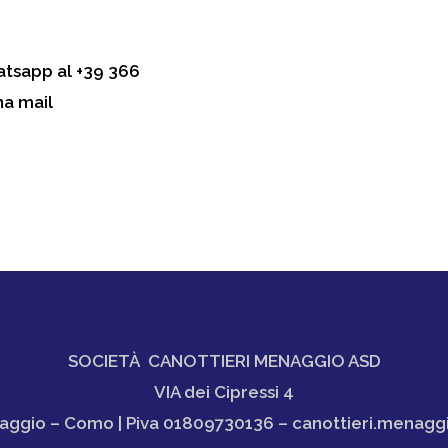
atsapp al
+39
366
a mail
SOCIETÀ CANOTTIERI MENAGGIO ASD
VIA dei Cipressi 4
ggio – Como | Piva 01809730136 – canottieri.menagg