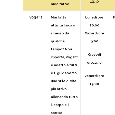
12:30
meditative.
Vogafit
Mai fatta
Lunedì ore
F
attività fisica o
20:00
smesso da
Giovedì
ore
qualche
9:00
tempo? Non
Giovedì
importa, Vogafit
ore12:30
è adatto a tutti
e ti guida verso
Venerdì
ore
uno stile di vita
19:00
più attivo,
allenando tutto
il corpo e il
sorriso.