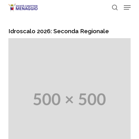
Menu
Skip
to
search
Close
main
Menu
Idroscalo 2026: Seconda Regionale
content