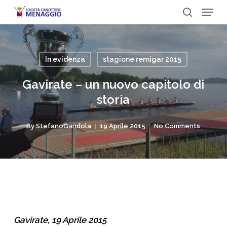
Menu
Skip
to
search
Close
main
Menu
content
In evidenza
stagione remigar 2015
Gavirate – un nuovo capitolo di
storia
By
StefanoGandola
19 Aprile 2015
No Comments
Gavirate, 19 Aprile 2015