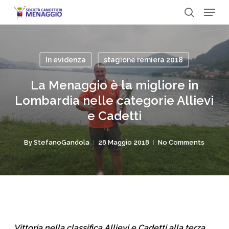
Menu
Skip
to
search
Close
main
Menu
content
In evidenza
stagione remiera 2018
La Menaggio è la migliore in
Lombardia nelle categorie Allievi
e Cadetti
By
StefanoGandola
28 Maggio 2018
No Comments
Vittoria nella classifica Allievi e Cadetti alla terza