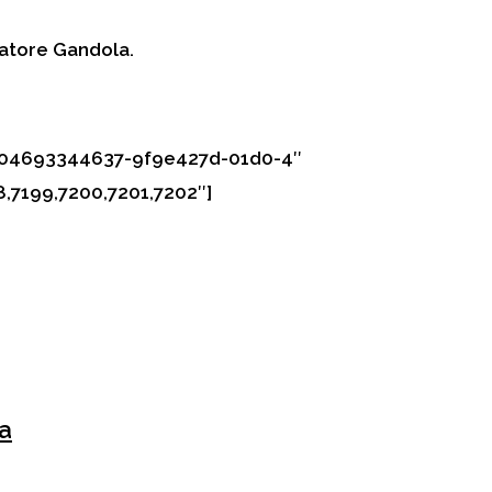
enatore Gandola.
:1504693344637-9f9e427d-01d0-4″
8,7199,7200,7201,7202″]
a