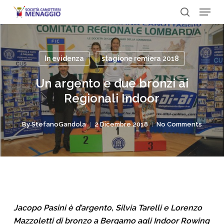
Menu
Skip
to
search
Close
main
Menu
content
In evidenza
stagione remiera 2018
Un argento e due bronzi ai
Regionali Indoor
By
StefanoGandola
2 Dicembre 2018
No Comments
Jacopo Pasini è d’argento, Silvia Tarelli e Lorenzo
Mazzoletti di bronzo a Bergamo agli Indoor Rowing