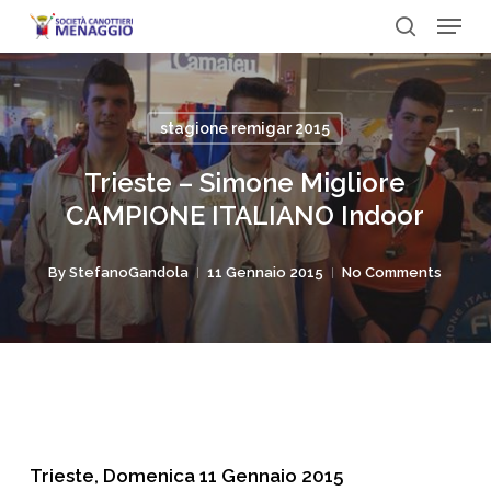
Menu
Skip
to
search
Close
main
Menu
content
stagione remigar 2015
Trieste – Simone Migliore
CAMPIONE ITALIANO Indoor
By
StefanoGandola
11 Gennaio 2015
No Comments
Trieste, Domenica 11 Gennaio 2015