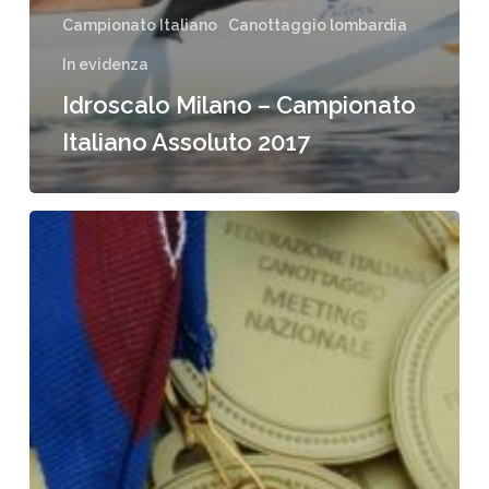
Campionato Italiano
Canottaggio lombardia
In evidenza
Idroscalo Milano – Campionato
Italiano Assoluto 2017
Genova
Prà
–
Meeting
Nazionale
Allievi
e
Cadetti