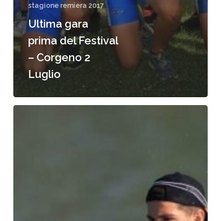
stagione remiera 2017
Ultima gara
prima del Festival
– Corgeno 2
Luglio
Idroscalo
Milano
–
Campionato
Italiano
Assoluto
2017