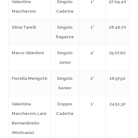
Valentina
Singolo
1°
27:09,40
Mascheroni
Cadette
Silvia Tarelli
Singolo
1°
28:46,70
Ragazze
Marco Gilardoni
Singolo
4°
25:07,60
Junior
Fiorella Mengotti
Singolo
2°
28:57,50
Senior
Valentina
Doppio
1°
24:51,30
Mascheroni, Lara
Cadette
Bernardinello
(Moltrasio)