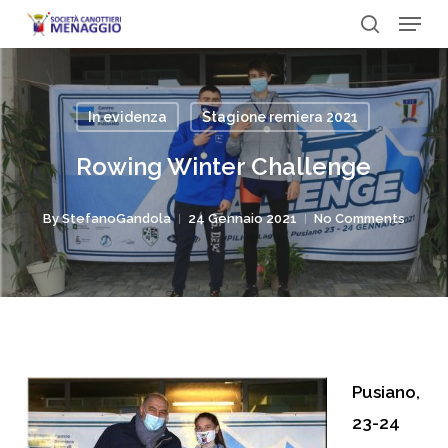
Menu
Skip
to
search
Close
main
Menu
content
In evidenza
Stagione remiera 2021
Rowing Winter Challenge
By
StefanoGandola
24 Gennaio 2021
No Comments
Pusiano,
23-24