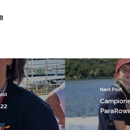
a
Next Post
Post
Campionat
022
ParaRowi