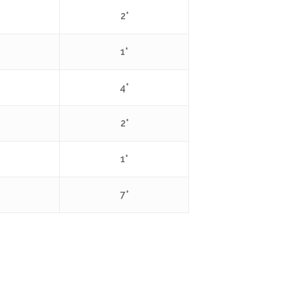
2°
1°
4°
2°
1°
7°