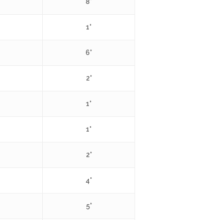
8°
1°
6°
2°
1°
1°
2°
4°
5°