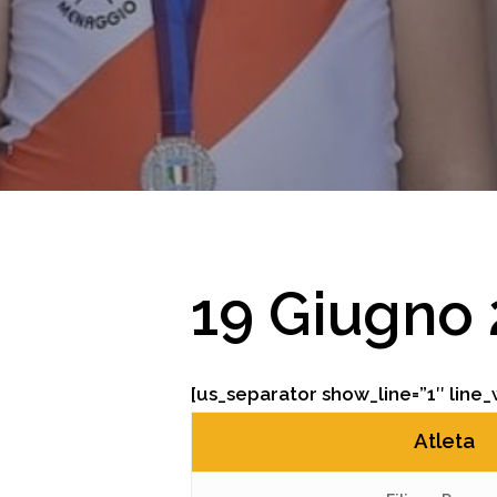
Hit enter to search or ESC to close
19 Giugno
[us_separator show_line=”1″ line_
Atleta