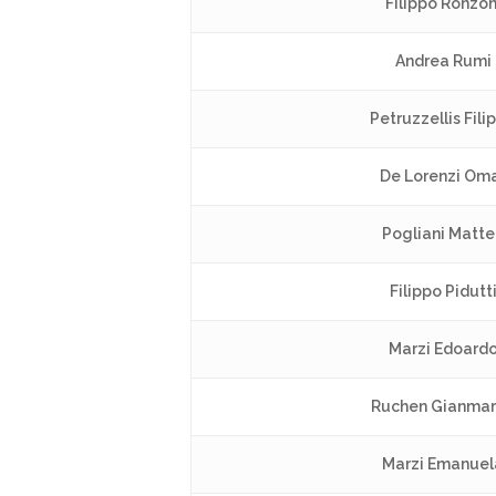
Filippo Ronzon
Andrea Rumi
Petruzzellis Fili
De Lorenzi Om
Pogliani Matt
Filippo Pidutt
Marzi Edoard
Ruchen Gianma
Marzi Emanuel