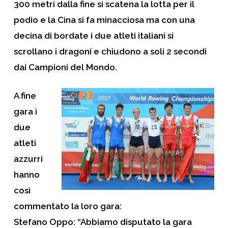
300 metri dalla fine si scatena la lotta per il
podio e la Cina si fa minacciosa ma con una
decina di bordate i due atleti italiani si
scrollano i dragoni e chiudono a soli 2 secondi
dai Campioni del Mondo.
A fine
gara i
due
atleti
azzurri
hanno
così
commentato la loro gara:
Stefano Oppo
: “Abbiamo disputato la gara