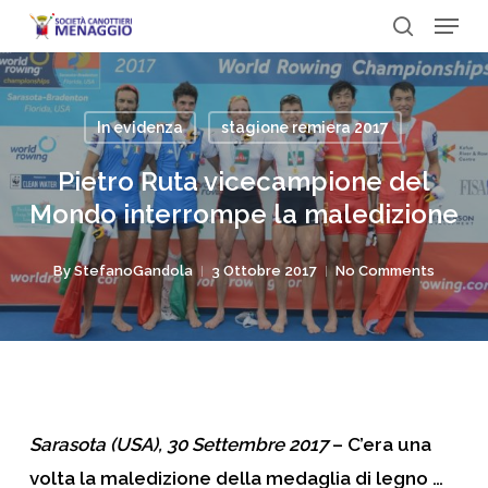
Menu
Skip
to
search
Close
main
Menu
content
In evidenza
stagione remiera 2017
Pietro Ruta vicecampione del
Mondo interrompe la maledizione
By
StefanoGandola
3 Ottobre 2017
No Comments
Sarasota (USA), 30 Settembre 2017
– C’era una
volta la maledizione della medaglia di legno …