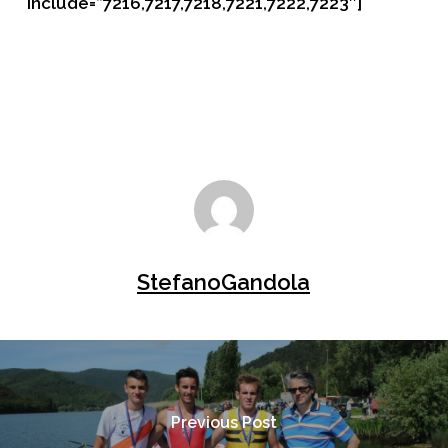
include=”7216,7217,7218,7221,7222,7223″]
StefanoGandola
Previous Post