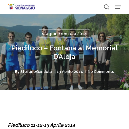
Menu
Skip
to
search
Close
main
Menu
content
stagione remiera 2014
Piediluco – Fontana al Memorial
D’Aloja
By
StefanoGandola
13 Aprile 2014
No Comments
Piediluco 11-12-13 Aprile 2014