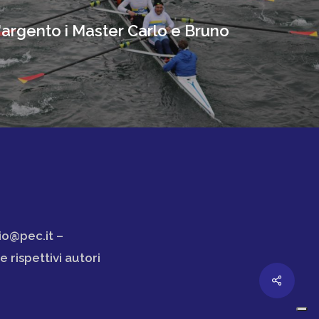
argento i Master Carlo e Bruno
io@pec.it –
 rispettivi autori
Share