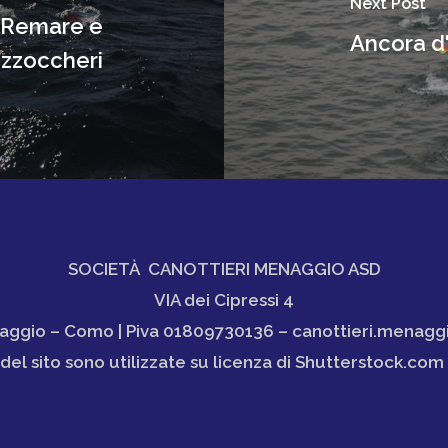
Next Post
 Remare e
Ancora d'
izzoccheri
SOCIETÀ CANOTTIERI MENAGGIO ASD
VIA dei Cipressi 4
ggio – Como | Piva 01809730136 – canottieri.menagg
el sito sono utilizzate su licenza di Shutterstock.com e