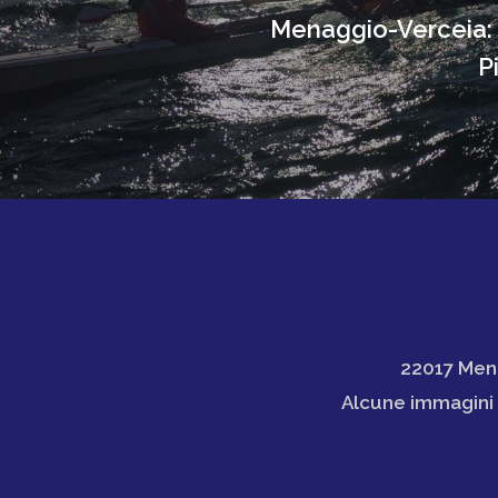
Menaggio-Verceia:
P
22017 Mena
Alcune immagini d