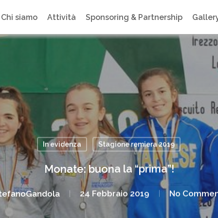
Chi siamo
Attività
Sponsoring & Partnership
Galler
In evidenza
Stagione remiera 2019
Monate: buona la “prima”!
tefanoGandola
24 Febbraio 2019
No Commen