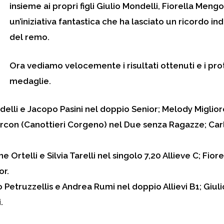
insieme ai propri figli Giulio Mondelli, Fiorella Mengo
un’iniziativa fantastica che ha lasciato un ricordo in
del remo.
Ora vediamo velocemente i risultati ottenuti e i pro
medaglie.
elli e Jacopo Pasini nel doppio Senior; Melody Migliore
Marcon (Canottieri Corgeno) nel Due senza Ragazze; Carl
e Ortelli e Silvia Tarelli nel singolo 7,20 Allieve C; Fio
or.
o Petruzzellis e Andrea Rumi nel doppio Allievi B1; Giul
.