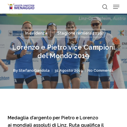
Menu
Skip
to
search
Close
main
Menu
content
In evidenza
Stagione remiera 2019
Lorenzo e Pietro vice Campioni
del Mondo 2019
By
StefanoGandola
31 Agosto 2019
No Comments
Medaglia d’argento per Pietro e Lorenzo
ai mondiali assoluti di Linz. Ruta qualifica il