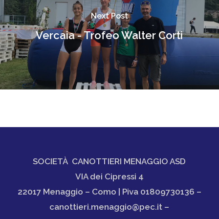
Next Post
Vercaia - Trofeo Walter Corti
SOCIETÀ CANOTTIERI MENAGGIO ASD
VIA dei Cipressi 4
22017 Menaggio – Como | Piva 01809730136 –
canottieri.menaggio@pec.it –