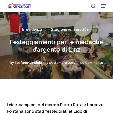
Menu
Skip
to
search
Close
main
Menu
content
In evidenza
Stagione remiera 2019
Festeggiamenti per le medaglie
d’argento di Linz
By
StefanoGandola
9 Settembre 2019
No Comments
I vice-campioni del mondo Pietro Ruta e Lorenzo
Fontana sono stati festeggiati al Lido di