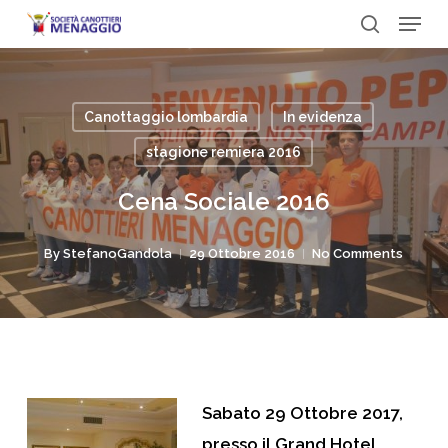
Menu
Skip
to
search
Close
main
Menu
content
Canottaggio lombardia
In evidenza
stagione remiera 2016
Cena Sociale 2016
By
StefanoGandola
29 Ottobre 2016
No Comments
Sabato 29 Ottobre 2017,
presso il Grand Hotel