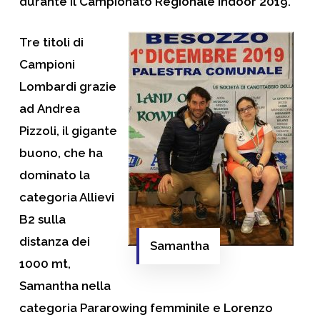
durante il
Campionato Regionale Indoor 2019
.
Tre titoli di
Campioni
Lombardi
grazie
ad
Andrea
Pizzoli
, il gigante
buono, che ha
dominato la
categoria Allievi
B2 sulla
distanza dei
Samantha
1000 mt,
Samantha
nella
categoria Pararowing femminile e
Lorenzo