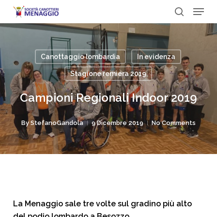
Menu
Skip
to
search
Close
main
Menu
content
Canottaggio lombardia
In evidenza
Stagione remiera 2019
Campioni Regionali Indoor 2019
By
StefanoGandola
9 Dicembre 2019
No Comments
La Menaggio sale tre volte sul gradino più alto
del podio lombardo a Besozzo.