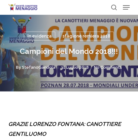
Menu
Skip
to
search
Close
main
Menu
content
In evidenza
stagione remiera 2018
Campioni del Mondo 2018!!!
By
StefanoGandola
31 Luglio 2018
No Comments
GRAZIE LORENZO FONTANA: CANOTTIERE
GENTILUOMO