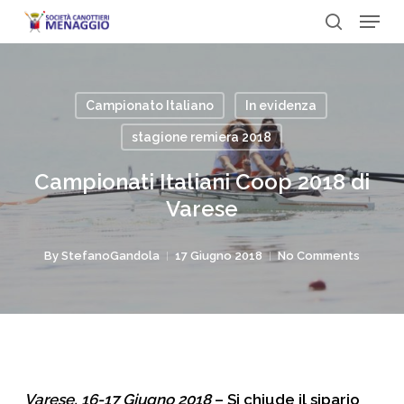
Menu
Skip
to
search
Close
main
Menu
content
Campionato Italiano
In evidenza
stagione remiera 2018
Campionati Italiani Coop 2018 di
Varese
By
StefanoGandola
17 Giugno 2018
No Comments
Varese, 16-17 Giugno 2018
– Si chiude il sipario