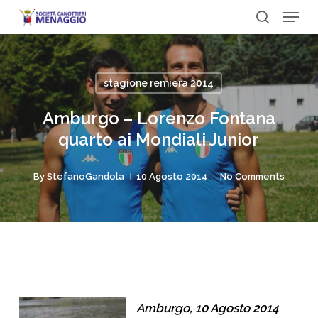
Menu
Skip
to
search
Close
main
Menu
content
stagione remiera 2014
Amburgo – Lorenzo Fontana
quarto ai Mondiali Junior
By
StefanoGandola
10 Agosto 2014
No Comments
Amburgo, 10 Agosto 2014