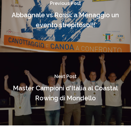
Previous Post
Abbagnale vs Rossi: a Menaggio un
evento strepitoso!!!
Next Post
Master Campioni d'Italia al Coastal
Rowing di Mondello