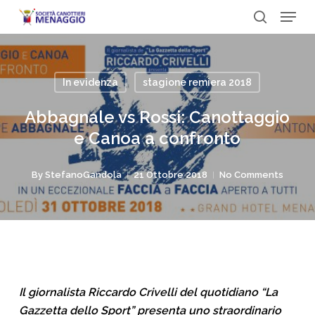
Menu
Skip
to
search
Close
main
Menu
content
In evidenza
stagione remiera 2018
Abbagnale vs Rossi: Canottaggio
e Canoa a confronto
By
StefanoGandola
21 Ottobre 2018
No Comments
Il giornalista Riccardo Crivelli del quotidiano “La
Gazzetta dello Sport” presenta uno straordinario