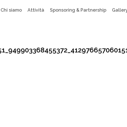
Chi siamo
Attività
Sponsoring & Partnership
Galler
51_949903368455372_41297665706015