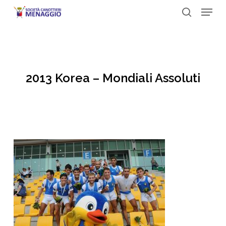
Menu
Skip
to
search
Close
main
Menu
content
2013 Korea – Mondiali Assoluti