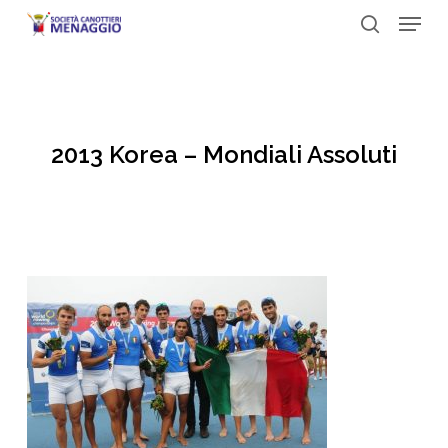
Menu
Skip
to
search
Close
main
Menu
content
2013 Korea – Mondiali Assoluti