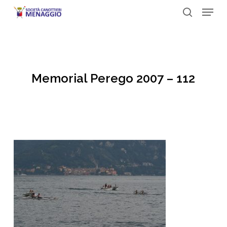
Menu
Skip
to
search
Close
main
Menu
content
Memorial Perego 2007 – 112