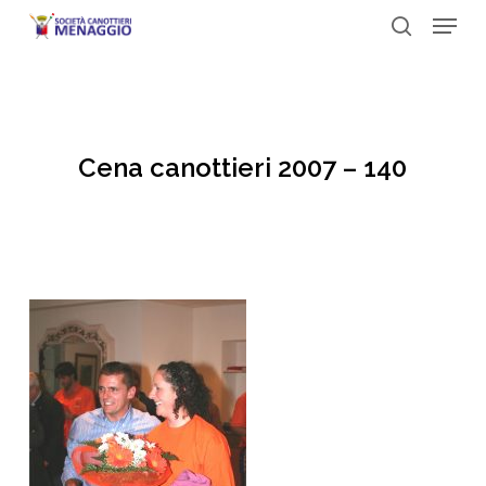
Menu
Skip
to
search
Close
main
Menu
content
Cena canottieri 2007 – 140