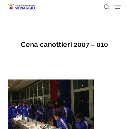
Menu
Skip
to
search
Close
main
Menu
content
Cena canottieri 2007 – 010