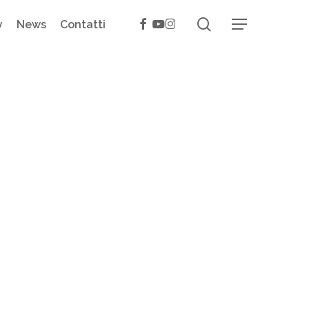
search
facebook
youtube
instagram
y
News
Contatti
Menu