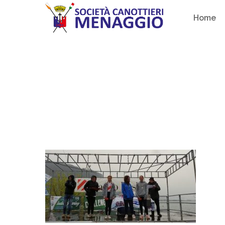
Skip
Home
to
main
content
Hit enter to search or ESC to close