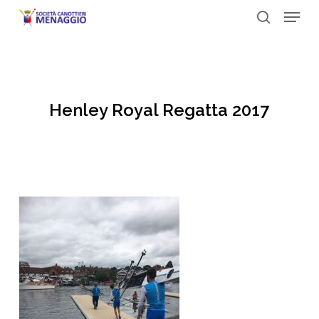
Menu
Skip
to
search
Close
main
Menu
content
Henley Royal Regatta 2017