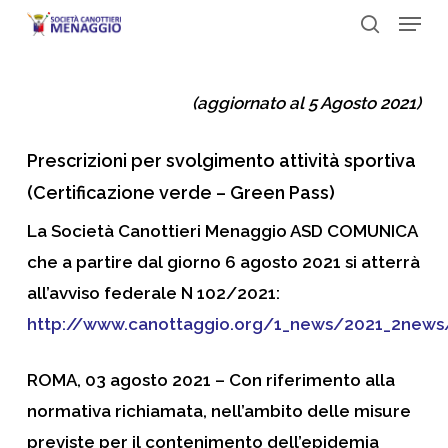
Menu
Skip
to
search
Close
main
Menu
(aggiornato al 5 Agosto 2021)
content
Prescrizioni per svolgimento attività sportiva
(Certificazione verde – Green Pass)
La Società Canottieri Menaggio ASD
COMUNICA
che a partire
dal giorno 6 agosto 2021 si atterrà
all’avviso federale N 102/2021:
http://www.canottaggio.org/1_news/2021_2news/
ROMA, 03 agosto 2021
– Con riferimento alla
normativa richiamata, nell’ambito delle misure
previste per il contenimento dell’epidemia