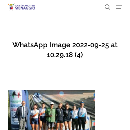
Menu
Skip
to
search
Close
main
Menu
content
WhatsApp Image 2022-09-25 at
10.29.18 (4)