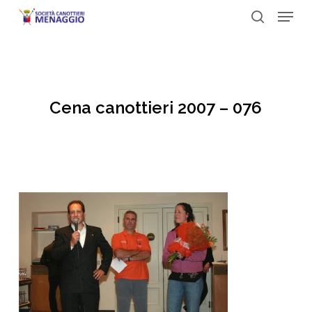
Menu
Skip
to
search
Close
main
Menu
content
Cena canottieri 2007 – 076