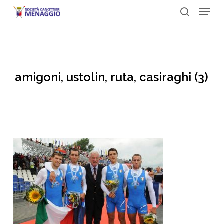
Menu
Skip
to
search
Close
main
Menu
content
amigoni, ustolin, ruta, casiraghi (3)