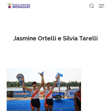
Menu
Skip
to
search
Close
main
Menu
content
Jasmine Ortelli e Silvia Tarelli