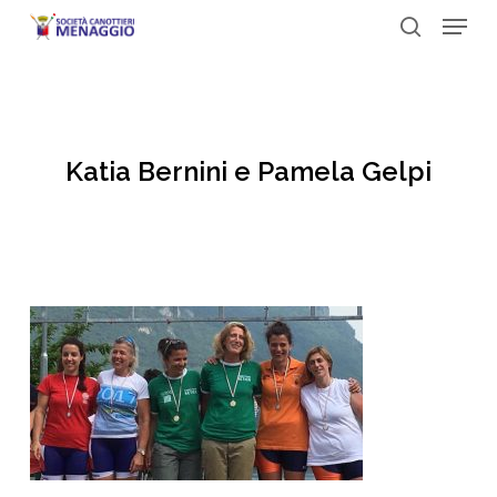
Menu
Skip
to
search
Close
main
Menu
content
Katia Bernini e Pamela Gelpi