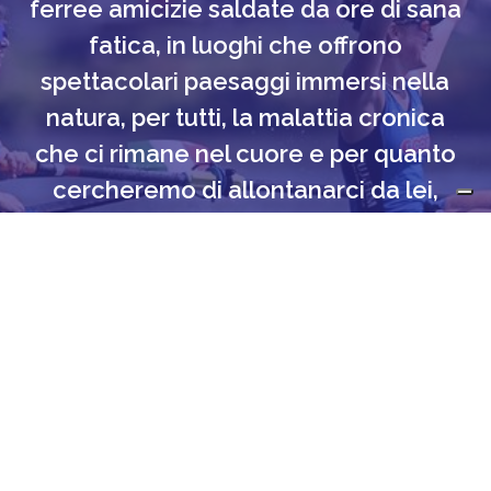
ferree amicizie saldate da ore di sana
fatica, in luoghi che offrono
spettacolari paesaggi immersi nella
natura, per tutti, la malattia cronica
che ci rimane nel cuore e per quanto
cercheremo di allontanarci da lei,
ogni volta che una scia sull’acqua
colpirà i nostri occhi, avremo un
sussulto, il respiro si farà più rapido
ed un brivido ci percorrerà il corpo…
Edo Galli