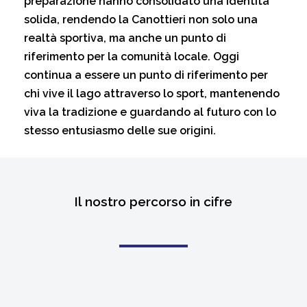
preparazione
hanno
consolidato
una
identità
solida,
rendendo
la
Canottieri
non
solo
una
realtà
sportiva,
ma
anche
un
punto
di
riferimento
per
la
comunità
locale.
Oggi
continua
a
essere
un
punto
di
riferimento
per
chi
vive
il
lago
attraverso
lo
sport,
mantenendo
viva
la
tradizione
e
guardando
al
futuro
con
lo
stesso
entusiasmo
delle
sue
origini.
Il nostro percorso in cifre