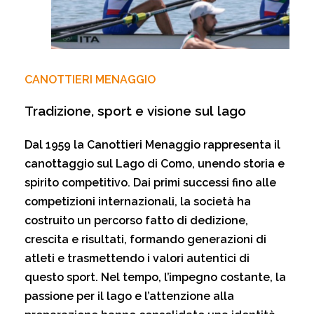
CANOTTIERI MENAGGIO
Tradizione,
sport
e
visione
sul
lago
Dal
1959
la
Canottieri
Menaggio
rappresenta
il
canottaggio
sul
Lago
di
Como,
unendo
storia
e
spirito
competitivo.
Dai
primi
successi
fino
alle
competizioni
internazionali,
la
società
ha
costruito
un
percorso
fatto
di
dedizione,
crescita
e
risultati,
formando
generazioni
di
atleti
e
trasmettendo
i
valori
autentici
di
questo
sport.
Nel
tempo,
l’impegno
costante,
la
passione
per
il
lago
e
l’attenzione
alla