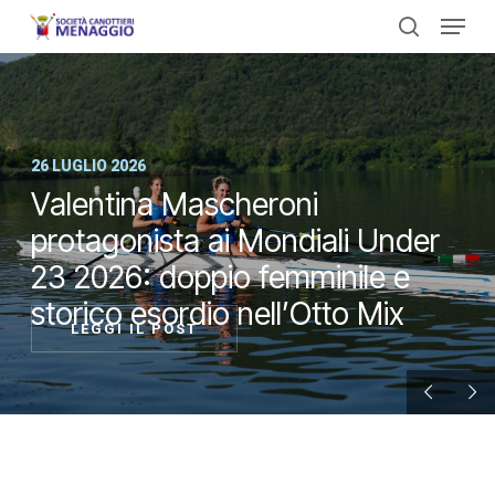
Menu
Skip
to
search
Close
main
Menu
content
26 LUGLIO 2026
Valentina Mascheroni
protagonista ai Mondiali Under
23 2026: doppio femminile e
storico esordio nell’Otto Mix
LEGGI IL POST